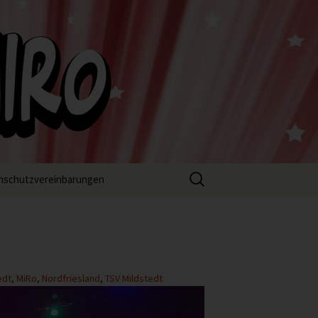
Suchen
nschutzvereinbarungen
nach:
edt
,
MiRo
,
Nordfriesland
,
TSV Mildstedt