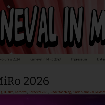
in MiRo
Ro-Crew 2024
Karneval in MiRo 2023
Impressum
Date
MiRo 2026
ng
,
Husum
,
Karneval
,
Karneval 2026
,
Kinderfasching
,
Kinderkarneval
,
Mildst