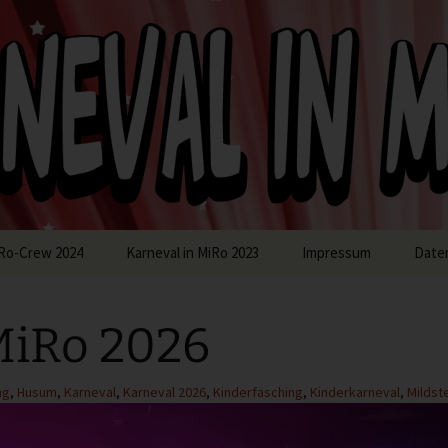
in MiRo
Ro-Crew 2024
Karneval in MiRo 2023
Impressum
Date
MiRo 2026
ng
,
Husum
,
Karneval
,
Karneval 2026
,
Kinderfasching
,
Kinderkarneval
,
Mildst