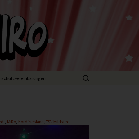
Suchen
nschutzvereinbarungen
nach:
edt
,
MiRo
,
Nordfriesland
,
TSV Mildstedt