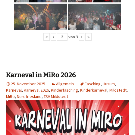
«
‹
von
3
›
»
Karneval in MiRo 2026
25. November 2025
Allgemein
Fasching
,
Husum
,
Karneval
,
Karneval 2026
,
Kinderfasching
,
Kinderkarneval
,
Mildstedt
,
MiRo
,
Nordfriesland
,
TSV Mildstedt