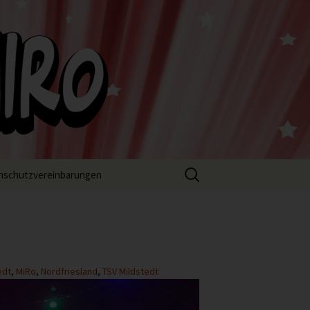
Suchen
nschutzvereinbarungen
nach:
edt
,
MiRo
,
Nordfriesland
,
TSV Mildstedt