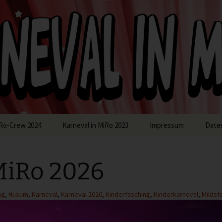
in MiRo
Ro-Crew 2024
Karneval in MiRo 2023
Impressum
Date
MiRo 2026
ng
,
Husum
,
Karneval
,
Karneval 2026
,
Kinderfasching
,
Kinderkarneval
,
Mildst