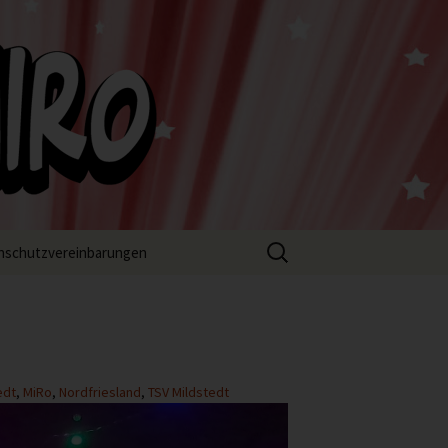
Suchen
nschutzvereinbarungen
nach:
edt
,
MiRo
,
Nordfriesland
,
TSV Mildstedt