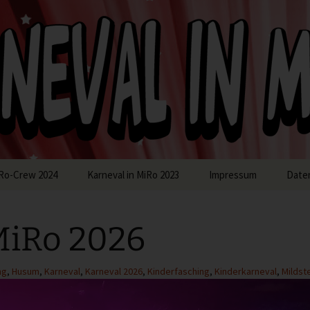
in MiRo
Ro-Crew 2024
Karneval in MiRo 2023
Impressum
Date
MiRo 2026
ng
,
Husum
,
Karneval
,
Karneval 2026
,
Kinderfasching
,
Kinderkarneval
,
Mildst