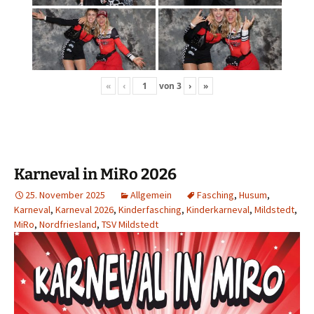
«
‹
von
3
›
»
Karneval in MiRo 2026
25. November 2025
Allgemein
Fasching
,
Husum
,
Karneval
,
Karneval 2026
,
Kinderfasching
,
Kinderkarneval
,
Mildstedt
,
MiRo
,
Nordfriesland
,
TSV Mildstedt