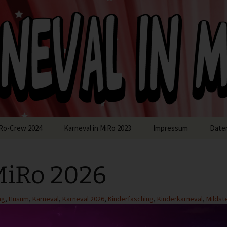
in MiRo
Ro-Crew 2024
Karneval in MiRo 2023
Impressum
Date
MiRo 2026
ng
,
Husum
,
Karneval
,
Karneval 2026
,
Kinderfasching
,
Kinderkarneval
,
Mildst