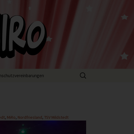
Suchen
nschutzvereinbarungen
nach:
edt
,
MiRo
,
Nordfriesland
,
TSV Mildstedt