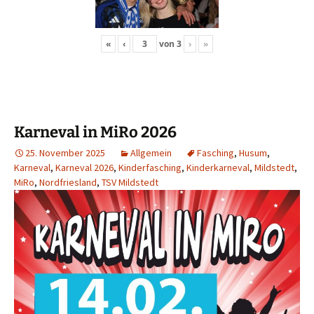
«
‹
von
3
›
»
Karneval in MiRo 2026
25. November 2025
Allgemein
Fasching
,
Husum
,
Karneval
,
Karneval 2026
,
Kinderfasching
,
Kinderkarneval
,
Mildstedt
,
MiRo
,
Nordfriesland
,
TSV Mildstedt