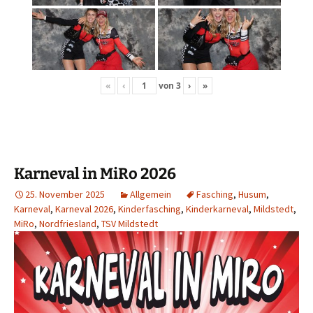
«
‹
von
3
›
»
Karneval in MiRo 2026
25. November 2025
Allgemein
Fasching
,
Husum
,
Karneval
,
Karneval 2026
,
Kinderfasching
,
Kinderkarneval
,
Mildstedt
,
MiRo
,
Nordfriesland
,
TSV Mildstedt