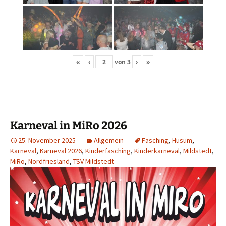
«
‹
von
3
›
»
Karneval in MiRo 2026
25. November 2025
Allgemein
Fasching
,
Husum
,
Karneval
,
Karneval 2026
,
Kinderfasching
,
Kinderkarneval
,
Mildstedt
,
MiRo
,
Nordfriesland
,
TSV Mildstedt