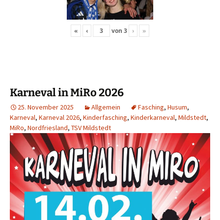
«
‹
von
3
›
»
Karneval in MiRo 2026
25. November 2025
Allgemein
Fasching
,
Husum
,
Karneval
,
Karneval 2026
,
Kinderfasching
,
Kinderkarneval
,
Mildstedt
,
MiRo
,
Nordfriesland
,
TSV Mildstedt