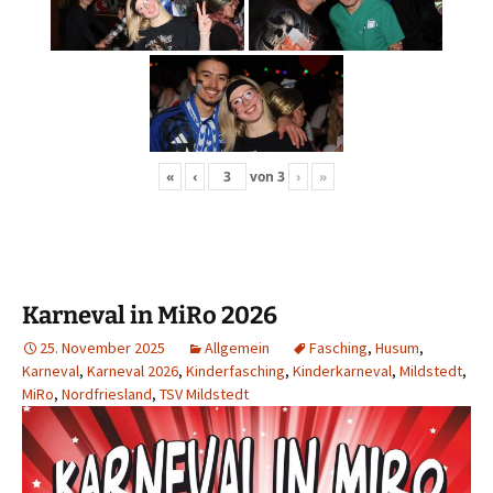
«
‹
von
3
›
»
Karneval in MiRo 2026
25. November 2025
Allgemein
Fasching
,
Husum
,
Karneval
,
Karneval 2026
,
Kinderfasching
,
Kinderkarneval
,
Mildstedt
,
MiRo
,
Nordfriesland
,
TSV Mildstedt